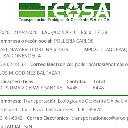
2026 - 21/04/2026
LAU-JAL:
526/10
Folio:
17138
empresa o razón social:
POLLERIA CARLOS
FAEL NAVARRO CORTINA # 4435,
MPIO.:
TLAQUEPAQ
. BALCONES DEL 4
-34-62-18-32
Correo Electronico:
polleriacarlos@hotmail.
LOS M. GODINEZ BALTAZAR
 características
Cantidad
Total
O .PLUMA VICERAS Y SANGRE
64.45
64.45
 empresa:
Transportación Ecológica de Occidente S.A de C.V
ros #30
Col.:
Fracc. Los Laureles
C.P.:
45870
-3161-6042
Correo Electronico:
transportacioneco@prodig
ro LAU-JAL:
S/N