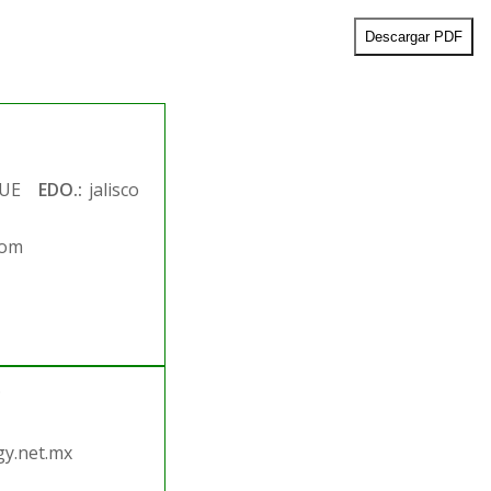
Descargar PDF
UE
EDO.:
jalisco
com
.
y.net.mx