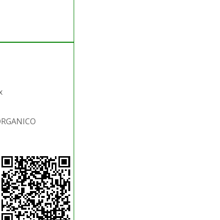
x
.ORGANICO