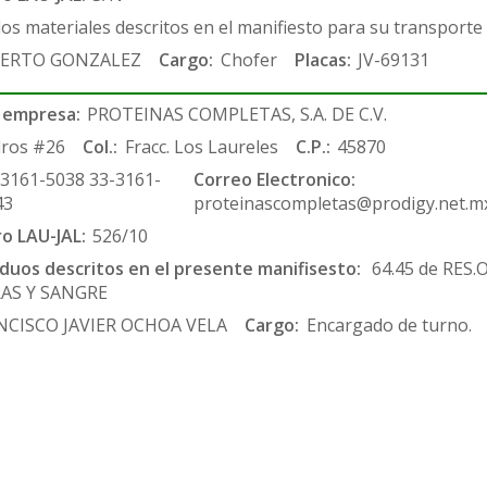
los materiales descritos en el manifiesto para su transporte
ERTO GONZALEZ
Cargo:
Chofer
Placas:
JV-69131
 empresa:
PROTEINAS COMPLETAS, S.A. DE C.V.
ros #26
Col.:
Fracc. Los Laureles
C.P.:
45870
-3161-5038 33-3161-
Correo Electronico:
43
proteinascompletas@prodigy.net.m
ro LAU-JAL:
526/10
siduos descritos en el presente manifisesto:
64.45 de RES
RAS Y SANGRE
NCISCO JAVIER OCHOA VELA
Cargo:
Encargado de turno.