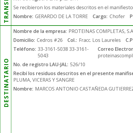
Se recibieron los materiales descritos en el manifiest
Nombre:
GERARDO DE LA TORRE
Cargo:
Chofer
P
Nombre de la empresa:
PROTEINAS COMPLETAS, S.A.
Domicilio:
Cedros #26
Col.:
Fracc. Los Laureles
C.P
Teléfono:
33-3161-5038 33-3161-
Correo Electron
5043
proteinascompl
DESTINATARIO
No. de registro LAU-JAL:
526/10
Recibí los residuos descritos en el presente manifis
PLUMA, VICERAS Y SANGRE
Nombre:
MARCOS ANTONIO CASTAÑEDA GUTIERRE