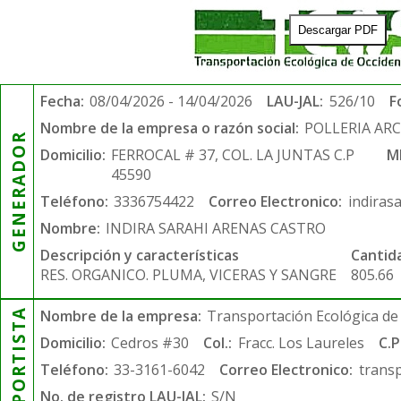
Descargar PDF
Fecha:
08/04/2026 - 14/04/2026
LAU-JAL:
526/10
F
Nombre de la empresa o razón social:
POLLERIA AR
GENERADOR
Domicilio:
FERROCAL # 37, COL. LA JUNTAS C.P
M
45590
Teléfono:
3336754422
Correo Electronico:
indiras
Nombre:
INDIRA SARAHI ARENAS CASTRO
Descripción y características
Cantid
RES. ORGANICO. PLUMA, VICERAS Y SANGRE
805.66
TRANSPORTISTA
Nombre de la empresa:
Transportación Ecológica de 
Domicilio:
Cedros #30
Col.:
Fracc. Los Laureles
C.P
Teléfono:
33-3161-6042
Correo Electronico:
trans
No. de registro LAU-JAL:
S/N