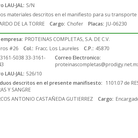
ro LAU-JAL:
S/N
los materiales descritos en el manifiesto para su transporte
ARDO DE LA TORRE
Cargo:
Chofer
Placas:
JU-06230
 empresa:
PROTEINAS COMPLETAS, S.A. DE C.V.
ros #26
Col.:
Fracc. Los Laureles
C.P.:
45870
-3161-5038 33-3161-
Correo Electronico:
43
proteinascompletas@prodigy.net.m
ro LAU-JAL:
526/10
siduos descritos en el presente manifisesto:
1101.07 de RE
RAS Y SANGRE
COS ANTONIO CASTAÑEDA GUTIERREZ
Cargo:
Encargado