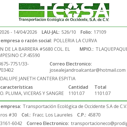
2026 - 14/04/2026
LAU-JAL:
526/10
Folio:
17109
empresa o razón social:
POLLERIA LA CURVA
N DE LA BARRERA #5680 COL. EL
MPIO.:
TLAQUEPAQU
PESINO C.P.45590
3675-7751/33-
Correo Electronico:
703402
josealejandroalcantar@hotmail.com
DALUPE JANETH CANTERA ESPITIA
 características
Cantidad
Total
O. PLUMA, VICERAS Y SANGRE
1101.07
1101.07
 empresa:
Transportación Ecológica de Occidente S.A de C.V
ros #30
Col.:
Fracc. Los Laureles
C.P.:
45870
-3161-6042
Correo Electronico:
transportacioneco@prodig