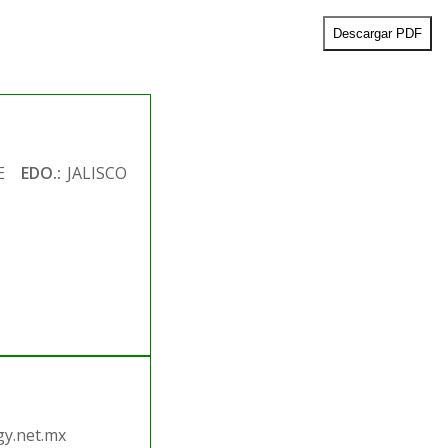
Descargar PDF
E
EDO.:
JALISCO
.
y.net.mx