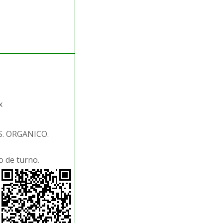
x
S. ORGANICO.
 de turno.