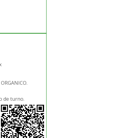
x
. ORGANICO.
 de turno.