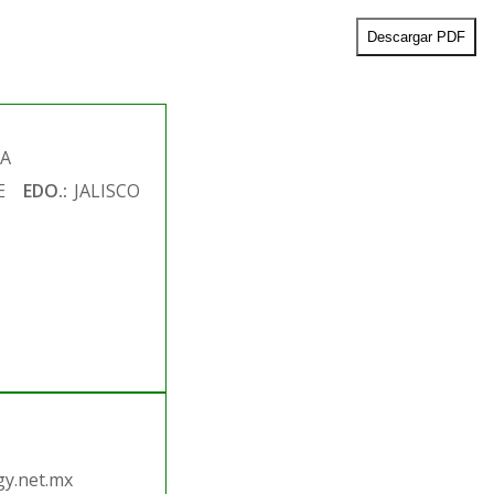
Descargar PDF
DA
E
EDO.:
JALISCO
.
y.net.mx