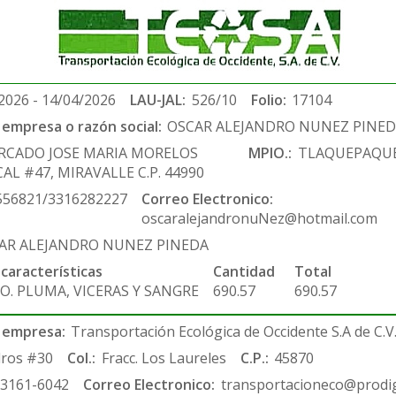
2026 - 14/04/2026
LAU-JAL:
526/10
Folio:
17104
empresa o razón social:
OSCAR ALEJANDRO NUNEZ PINE
RCADO JOSE MARIA MORELOS
MPIO.:
TLAQUEPAQU
AL #47, MIRAVALLE C.P. 44990
556821/3316282227
Correo Electronico:
oscaralejandronuNez@hotmail.com
AR ALEJANDRO NUNEZ PINEDA
 características
Cantidad
Total
O. PLUMA, VICERAS Y SANGRE
690.57
690.57
 empresa:
Transportación Ecológica de Occidente S.A de C.V
ros #30
Col.:
Fracc. Los Laureles
C.P.:
45870
-3161-6042
Correo Electronico:
transportacioneco@prodig