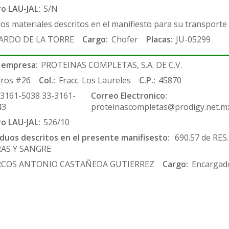
ro LAU-JAL:
S/N
los materiales descritos en el manifiesto para su transporte
ARDO DE LA TORRE
Cargo:
Chofer
Placas:
JU-05299
 empresa:
PROTEINAS COMPLETAS, S.A. DE C.V.
ros #26
Col.:
Fracc. Los Laureles
C.P.:
45870
-3161-5038 33-3161-
Correo Electronico:
43
proteinascompletas@prodigy.net.m
ro LAU-JAL:
526/10
siduos descritos en el presente manifisesto:
690.57 de RES
RAS Y SANGRE
COS ANTONIO CASTAÑEDA GUTIERREZ
Cargo:
Encargado