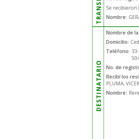
Se recibieron 
Nombre:
GER
Nombre de la
Domicilio:
Ced
Teléfono:
33
50
DESTINATARIO
No. de regist
Recibí los re
PLUMA, VICE
Nombre:
Rene