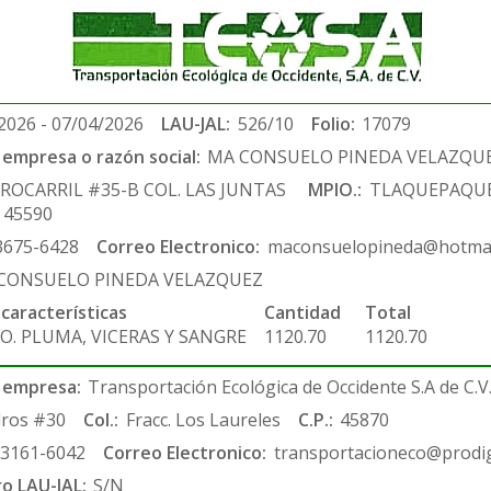
2026 - 07/04/2026
LAU-JAL:
526/10
Folio:
17079
empresa o razón social:
MA CONSUELO PINEDA VELAZQU
ROCARRIL #35-B COL. LAS JUNTAS
MPIO.:
TLAQUEPAQU
. 45590
3675-6428
Correo Electronico:
maconsuelopineda@hotmai
CONSUELO PINEDA VELAZQUEZ
 características
Cantidad
Total
O. PLUMA, VICERAS Y SANGRE
1120.70
1120.70
 empresa:
Transportación Ecológica de Occidente S.A de C.V
ros #30
Col.:
Fracc. Los Laureles
C.P.:
45870
-3161-6042
Correo Electronico:
transportacioneco@prodig
ro LAU-JAL:
S/N