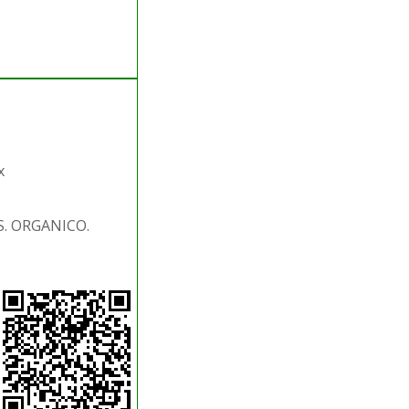
x
S. ORGANICO.