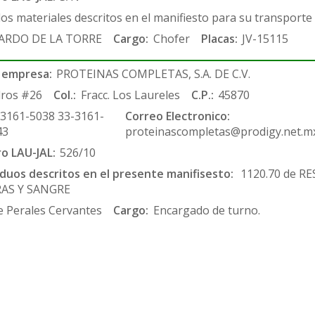
los materiales descritos en el manifiesto para su transporte
ARDO DE LA TORRE
Cargo:
Chofer
Placas:
JV-15115
 empresa:
PROTEINAS COMPLETAS, S.A. DE C.V.
ros #26
Col.:
Fracc. Los Laureles
C.P.:
45870
-3161-5038 33-3161-
Correo Electronico:
43
proteinascompletas@prodigy.net.m
ro LAU-JAL:
526/10
siduos descritos en el presente manifisesto:
1120.70 de RE
RAS Y SANGRE
 Perales Cervantes
Cargo:
Encargado de turno.