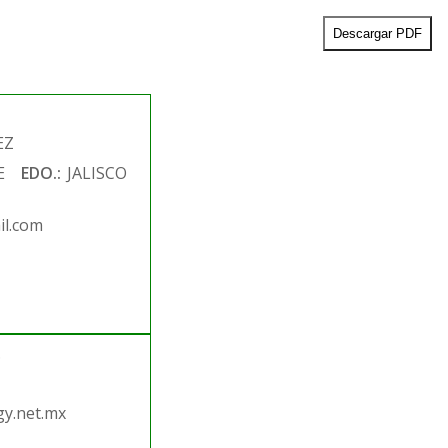
Descargar PDF
EZ
E
EDO.:
JALISCO
l.com
.
y.net.mx