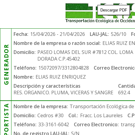
Descargar PDF
Fecha:
15/04/2026 - 21/04/2026
LAU-JAL:
526/10
F
Nombre de la empresa o razón social:
ELIAS RUIZ E
GENERADOR
Domicilio:
PASEO LOMAS DEL SUR #7812 COL. LOMA
DORADA C.P.45402
Teléfono:
15072097/3312804828
Correo Electronic
Nombre:
ELIAS RUIZ ENRIQUEZ
Descripción y características
Cantid
RES. ORGANICO. PLUMA, VICERAS Y SANGRE
692.4
TRANSPORTISTA
Nombre de la empresa:
Transportación Ecológica de 
Domicilio:
Cedros #30
Col.:
Fracc. Los Laureles
C.P
Teléfono:
33-3161-6042
Correo Electronico:
trans
No. de registro LAU-JAL:
S/N