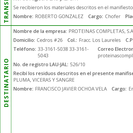
Se recibieron los materiales descritos en el manifiest
Nombre:
ROBERTO GONZALEZ
Cargo:
Chofer
Pla
Nombre de la empresa:
PROTEINAS COMPLETAS, S.A.
Domicilio:
Cedros #26
Col.:
Fracc. Los Laureles
C.P
Teléfono:
33-3161-5038 33-3161-
Correo Electron
5043
proteinascompl
DESTINATARIO
No. de registro LAU-JAL:
526/10
Recibí los residuos descritos en el presente manifis
PLUMA, VICERAS Y SANGRE
Nombre:
FRANCISCO JAVIER OCHOA VELA
Cargo:
E