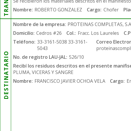
Se recibieron los materiales descritos en el manifiest
Nombre:
ROBERTO GONZALEZ
Cargo:
Chofer
Pla
Nombre de la empresa:
PROTEINAS COMPLETAS, S.A.
Domicilio:
Cedros #26
Col.:
Fracc. Los Laureles
C.P
Teléfono:
33-3161-5038 33-3161-
Correo Electron
5043
proteinascompl
DESTINATARIO
No. de registro LAU-JAL:
526/10
Recibí los residuos descritos en el presente manifis
PLUMA, VICERAS Y SANGRE
Nombre:
FRANCISCO JAVIER OCHOA VELA
Cargo:
E