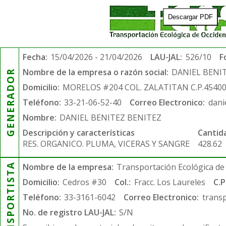
Descargar PDF
Fecha:
15/04/2026 - 21/04/2026
LAU-JAL:
526/10
F
Nombre de la empresa o razón social:
DANIEL BENI
GENERADOR
Domicilio:
MORELOS #204 COL. ZALATITAN C.P.4540
Teléfono:
33-21-06-52-40
Correo Electronico:
dani
Nombre:
DANIEL BENITEZ BENITEZ
Descripción y características
Cantid
RES. ORGANICO. PLUMA, VICERAS Y SANGRE
428.62
TRANSPORTISTA
Nombre de la empresa:
Transportación Ecológica de 
Domicilio:
Cedros #30
Col.:
Fracc. Los Laureles
C.P
Teléfono:
33-3161-6042
Correo Electronico:
trans
No. de registro LAU-JAL:
S/N