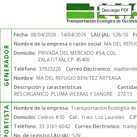
Descargar PDF
Fecha:
08/04/2026 - 14/04/2026
LAU-JAL:
526/10
F
Nombre de la empresa o razón social:
MA DEL REFU
GENERADOR
Domicilio:
PRIVADA DEL MERCADO #54, COL.
ZALATITAN, CP. 45400
Teléfono:
37923220
Correo Electronico:
madbenit
Nombre:
MA DEL REFUGIO BENITEZ ARTEAGA
Descripción y características
Cantida
RES.ORGANICO .PLUMA VICERAS Y SANGRE
272.13
TRANSPORTISTA
Nombre de la empresa:
Transportación Ecológica de 
Domicilio:
Cedros #30
Col.:
Fracc. Los Laureles
C.P
Teléfono:
33-3161-6042
Correo Electronico:
trans
No. de registro LAU-JAL:
S/N