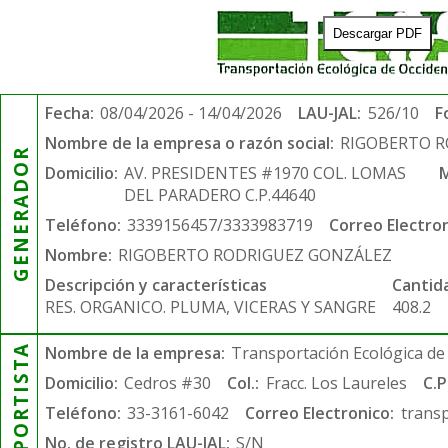
Descargar PDF
Fecha:
08/04/2026 - 14/04/2026
LAU-JAL:
526/10
F
Nombre de la empresa o razón social:
RIGOBERTO 
GENERADOR
Domicilio:
AV. PRESIDENTES #1970 COL. LOMAS
M
DEL PARADERO C.P.44640
Teléfono:
3339156457/3333983719
Correo Electron
Nombre:
RIGOBERTO RODRIGUEZ GONZÁLEZ
Descripción y características
Cantid
RES. ORGANICO. PLUMA, VICERAS Y SANGRE
408.2
TRANSPORTISTA
Nombre de la empresa:
Transportación Ecológica de 
Domicilio:
Cedros #30
Col.:
Fracc. Los Laureles
C.P
Teléfono:
33-3161-6042
Correo Electronico:
trans
No. de registro LAU-JAL:
S/N