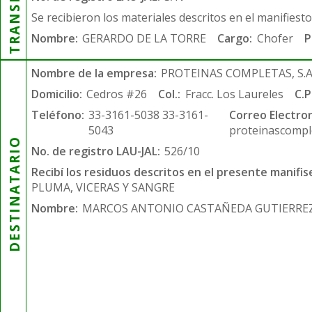
Se recibieron los materiales descritos en el manifiest
Nombre:
GERARDO DE LA TORRE
Cargo:
Chofer
P
Nombre de la empresa:
PROTEINAS COMPLETAS, S.A.
Domicilio:
Cedros #26
Col.:
Fracc. Los Laureles
C.P
Teléfono:
33-3161-5038 33-3161-
Correo Electron
5043
proteinascompl
DESTINATARIO
No. de registro LAU-JAL:
526/10
Recibí los residuos descritos en el presente manifis
PLUMA, VICERAS Y SANGRE
Nombre:
MARCOS ANTONIO CASTAÑEDA GUTIERRE