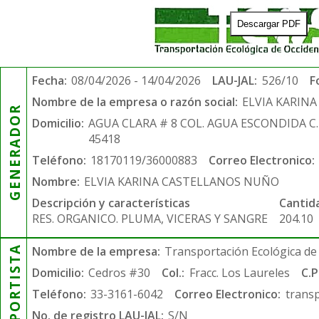
Descargar PDF
Fecha:
08/04/2026 - 14/04/2026
LAU-JAL:
526/10
F
Nombre de la empresa o razón social:
ELVIA KARIN
GENERADOR
Domicilio:
AGUA CLARA # 8 COL. AGUA ESCONDIDA C
45418
Teléfono:
18170119/36000883
Correo Electronico:
Nombre:
ELVIA KARINA CASTELLANOS NUÑO
Descripción y características
Cantid
RES. ORGANICO. PLUMA, VICERAS Y SANGRE
204.10
TRANSPORTISTA
Nombre de la empresa:
Transportación Ecológica de 
Domicilio:
Cedros #30
Col.:
Fracc. Los Laureles
C.P
Teléfono:
33-3161-6042
Correo Electronico:
trans
No. de registro LAU-JAL:
S/N