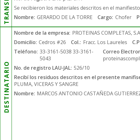
Se recibieron los materiales descritos en el manifiest
Nombre:
GERARDO DE LA TORRE
Cargo:
Chofer
P
Nombre de la empresa:
PROTEINAS COMPLETAS, S.A.
Domicilio:
Cedros #26
Col.:
Fracc. Los Laureles
C.P
Teléfono:
33-3161-5038 33-3161-
Correo Electron
5043
proteinascompl
DESTINATARIO
No. de registro LAU-JAL:
526/10
Recibí los residuos descritos en el presente manifis
PLUMA, VICERAS Y SANGRE
Nombre:
MARCOS ANTONIO CASTAÑEDA GUTIERRE