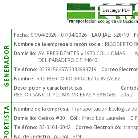
Descargar PDF
Fecha:
01/04/2026 - 07/04/2026
LAU-JAL:
526/10
F
Nombre de la empresa o razón social:
RIGOBERTO 
GENERADOR
Domicilio:
AV. PRESIDENTES #1970 COL. LOMAS
M
DEL PARADERO C.P.44640
Teléfono:
3339156457/3333983719
Correo Electron
Nombre:
RIGOBERTO RODRIGUEZ GONZÁLEZ
Descripción y características
Cantid
RES. ORGANICO. PLUMA, VICERAS Y SANGRE
206.2
TRANSPORTISTA
Nombre de la empresa:
Transportación Ecológica de 
Domicilio:
Cedros #30
Col.:
Fracc. Los Laureles
C.P
Teléfono:
33-3161-6042
Correo Electronico:
trans
No. de registro LAU-JAL:
S/N