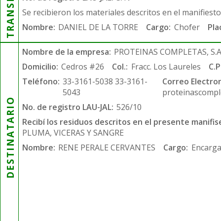
Se recibieron los materiales descritos en el manifiest
Nombre:
DANIEL DE LA TORRE
Cargo:
Chofer
Pla
Nombre de la empresa:
PROTEINAS COMPLETAS, S.A.
Domicilio:
Cedros #26
Col.:
Fracc. Los Laureles
C.P
Teléfono:
33-3161-5038 33-3161-
Correo Electron
5043
proteinascompl
DESTINATARIO
No. de registro LAU-JAL:
526/10
Recibí los residuos descritos en el presente manifis
PLUMA, VICERAS Y SANGRE
Nombre:
RENE PERALE CERVANTES
Cargo:
Encarga