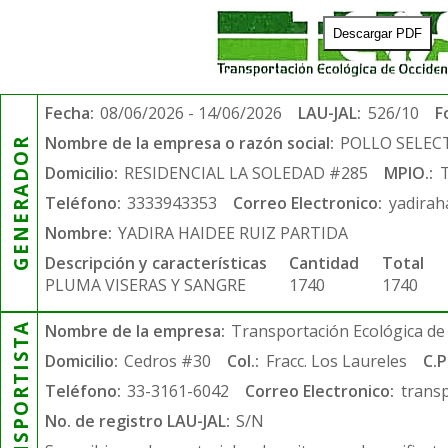
Descargar PDF
Fecha:
08/06/2026 - 14/06/2026
LAU-JAL:
526/10
F
Nombre de la empresa o razón social:
POLLO SELEC
GENERADOR
Domicilio:
RESIDENCIAL LA SOLEDAD #285
MPIO.:
Teléfono:
3333943353
Correo Electronico:
yadirah
Nombre:
YADIRA HAIDEE RUIZ PARTIDA
Descripción y características
Cantidad
Total
PLUMA VISERAS Y SANGRE
1740
1740
TRANSPORTISTA
Nombre de la empresa:
Transportación Ecológica de 
Domicilio:
Cedros #30
Col.:
Fracc. Los Laureles
C.P
Teléfono:
33-3161-6042
Correo Electronico:
trans
No. de registro LAU-JAL:
S/N