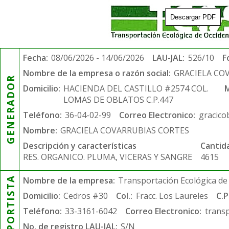
Descargar PDF
Fecha:
08/06/2026 - 14/06/2026
LAU-JAL:
526/10
F
Nombre de la empresa o razón social:
GRACIELA CO
GENERADOR
Domicilio:
HACIENDA DEL CASTILLO #2574 COL.
M
LOMAS DE OBLATOS C.P.447
Teléfono:
36-04-02-99
Correo Electronico:
gracico
Nombre:
GRACIELA COVARRUBIAS CORTES
Descripción y características
Cantid
RES. ORGANICO. PLUMA, VICERAS Y SANGRE
4615
TRANSPORTISTA
Nombre de la empresa:
Transportación Ecológica de 
Domicilio:
Cedros #30
Col.:
Fracc. Los Laureles
C.P
Teléfono:
33-3161-6042
Correo Electronico:
trans
No. de registro LAU-JAL:
S/N