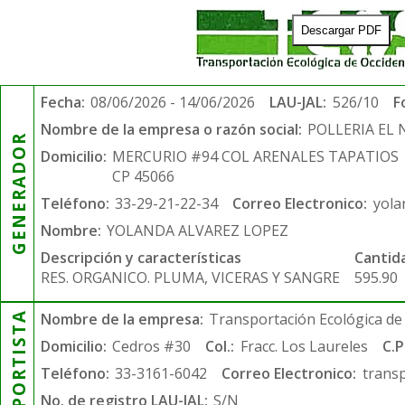
Descargar PDF
Fecha:
08/06/2026 - 14/06/2026
LAU-JAL:
526/10
F
Nombre de la empresa o razón social:
POLLERIA EL
GENERADOR
Domicilio:
MERCURIO #94 COL ARENALES TAPATIOS
CP 45066
Teléfono:
33-29-21-22-34
Correo Electronico:
yola
Nombre:
YOLANDA ALVAREZ LOPEZ
Descripción y características
Cantid
RES. ORGANICO. PLUMA, VICERAS Y SANGRE
595.90
TRANSPORTISTA
Nombre de la empresa:
Transportación Ecológica de 
Domicilio:
Cedros #30
Col.:
Fracc. Los Laureles
C.P
Teléfono:
33-3161-6042
Correo Electronico:
trans
No. de registro LAU-JAL:
S/N