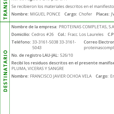
Se recibieron los materiales descritos en el manifiest
Nombre:
MIGUEL PONCE
Cargo:
Chofer
Placas:
J
Nombre de la empresa:
PROTEINAS COMPLETAS, S.A.
Domicilio:
Cedros #26
Col.:
Fracc. Los Laureles
C.P
Teléfono:
33-3161-5038 33-3161-
Correo Electron
5043
proteinascompl
DESTINATARIO
No. de registro LAU-JAL:
526/10
Recibí los residuos descritos en el presente manifis
PLUMA, VICERAS Y SANGRE
Nombre:
FRANCISCO JAVIER OCHOA VELA
Cargo:
E