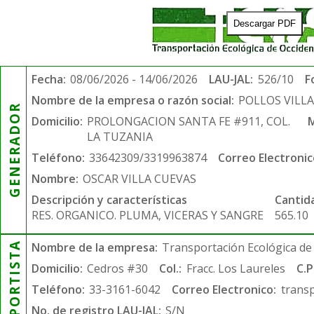
Descargar PDF
Fecha:
08/06/2026 - 14/06/2026
LAU-JAL:
526/10
F
Nombre de la empresa o razón social:
POLLOS VILL
GENERADOR
Domicilio:
PROLONGACION SANTA FE #911, COL.
M
LA TUZANIA
Teléfono:
33642309/3319963874
Correo Electronic
Nombre:
OSCAR VILLA CUEVAS
Descripción y características
Cantid
RES. ORGANICO. PLUMA, VICERAS Y SANGRE
565.10
TRANSPORTISTA
Nombre de la empresa:
Transportación Ecológica de 
Domicilio:
Cedros #30
Col.:
Fracc. Los Laureles
C.P
Teléfono:
33-3161-6042
Correo Electronico:
trans
No. de registro LAU-JAL:
S/N