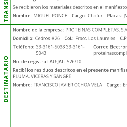
Se recibieron los materiales descritos en el manifiest
Nombre:
MIGUEL PONCE
Cargo:
Chofer
Placas:
J
Nombre de la empresa:
PROTEINAS COMPLETAS, S.A.
Domicilio:
Cedros #26
Col.:
Fracc. Los Laureles
C.P
Teléfono:
33-3161-5038 33-3161-
Correo Electron
5043
proteinascompl
DESTINATARIO
No. de registro LAU-JAL:
526/10
Recibí los residuos descritos en el presente manifis
PLUMA, VICERAS Y SANGRE
Nombre:
FRANCISCO JAVIER OCHOA VELA
Cargo:
E