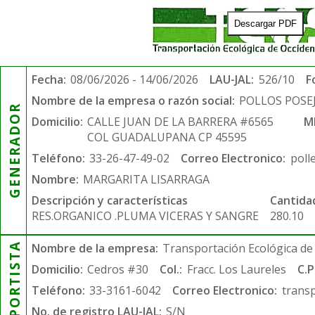
Descargar PDF
Fecha:
08/06/2026 - 14/06/2026
LAU-JAL:
526/10
F
Nombre de la empresa o razón social:
POLLOS POSE
GENERADOR
Domicilio:
CALLE JUAN DE LA BARRERA #6565
M
COL GUADALUPANA CP 45595
Teléfono:
33-26-47-49-02
Correo Electronico:
poll
Nombre:
MARGARITA LISARRAGA
Descripción y características
Cantida
RES.ORGANICO .PLUMA VICERAS Y SANGRE
280.10
TRANSPORTISTA
Nombre de la empresa:
Transportación Ecológica de 
Domicilio:
Cedros #30
Col.:
Fracc. Los Laureles
C.P
Teléfono:
33-3161-6042
Correo Electronico:
trans
No. de registro LAU-JAL:
S/N