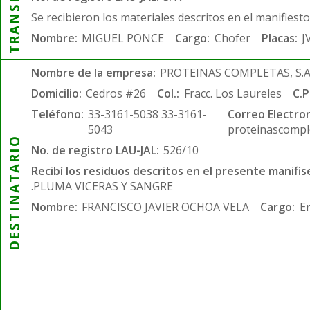
Se recibieron los materiales descritos en el manifiest
Nombre:
MIGUEL PONCE
Cargo:
Chofer
Placas:
J
Nombre de la empresa:
PROTEINAS COMPLETAS, S.A.
Domicilio:
Cedros #26
Col.:
Fracc. Los Laureles
C.P
Teléfono:
33-3161-5038 33-3161-
Correo Electron
5043
proteinascompl
DESTINATARIO
No. de registro LAU-JAL:
526/10
Recibí los residuos descritos en el presente manifis
.PLUMA VICERAS Y SANGRE
Nombre:
FRANCISCO JAVIER OCHOA VELA
Cargo:
E