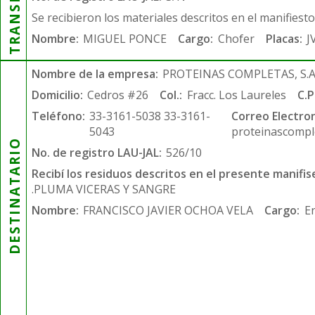
Se recibieron los materiales descritos en el manifiest
Nombre:
MIGUEL PONCE
Cargo:
Chofer
Placas:
J
Nombre de la empresa:
PROTEINAS COMPLETAS, S.A.
Domicilio:
Cedros #26
Col.:
Fracc. Los Laureles
C.P
Teléfono:
33-3161-5038 33-3161-
Correo Electron
5043
proteinascompl
DESTINATARIO
No. de registro LAU-JAL:
526/10
Recibí los residuos descritos en el presente manifis
.PLUMA VICERAS Y SANGRE
Nombre:
FRANCISCO JAVIER OCHOA VELA
Cargo:
E