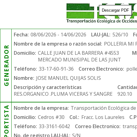
Descargar PDF
Fecha:
08/06/2026 - 14/06/2026
LAU-JAL:
526/10
F
Nombre de la empresa o razón social:
POLLERIA MI 
GENERADOR
Domicilio:
CALLE JUAN DE LA BARRERA #4553
M
MERCADO MUNISIPAL DE LAS JUNT
Teléfono:
33-17-60-91-36
Correo Electronico:
poll
Nombre:
JOSE MANUEL QUIJAS SOLIS
Descripción y características
Cantida
RES.ORGANICO .PLUMA VICERAS Y SANGRE
920.10
TRANSPORTISTA
Nombre de la empresa:
Transportación Ecológica de 
Domicilio:
Cedros #30
Col.:
Fracc. Los Laureles
C.P
Teléfono:
33-3161-6042
Correo Electronico:
trans
No. de registro LAU-JAL:
S/N