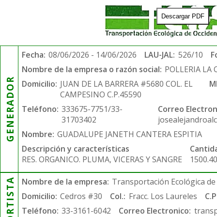
Descargar PDF
Fecha:
08/06/2026 - 14/06/2026
LAU-JAL:
526/10
F
Nombre de la empresa o razón social:
POLLERIA LA
GENERADOR
Domicilio:
JUAN DE LA BARRERA #5680 COL. EL
M
CAMPESINO C.P.45590
Teléfono:
333675-7751/33-
Correo Electron
31703402
josealejandroal
Nombre:
GUADALUPE JANETH CANTERA ESPITIA
Descripción y características
Cantid
RES. ORGANICO. PLUMA, VICERAS Y SANGRE
1500.4
Nombre de la empresa:
Transportación Ecológica de 
Domicilio:
Cedros #30
Col.:
Fracc. Los Laureles
C.P
Teléfono:
33-3161-6042
Correo Electronico:
trans