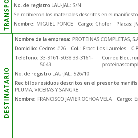
TRANSPORTISTA
No. de registro LAU-JAL:
S/N
Se recibieron los materiales descritos en el manifiest
Nombre:
MIGUEL PONCE
Cargo:
Chofer
Placas:
J
Nombre de la empresa:
PROTEINAS COMPLETAS, S.A.
Domicilio:
Cedros #26
Col.:
Fracc. Los Laureles
C.P
Teléfono:
33-3161-5038 33-3161-
Correo Electro
5043
proteinascompl
DESTINATARIO
No. de registro LAU-JAL:
526/10
Recibí los residuos descritos en el presente manifis
PLUMA, VICERAS Y SANGRE
Nombre:
FRANCISCO JAVIER OCHOA VELA
Cargo:
E