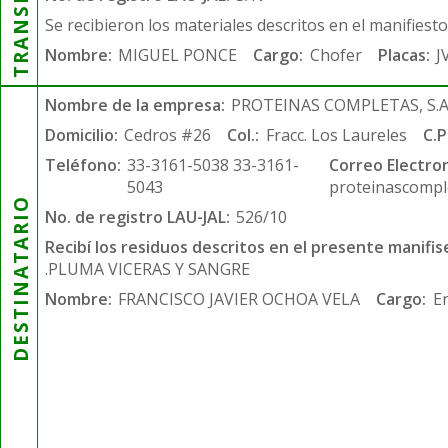
Se recibieron los materiales descritos en el manifiest
Nombre:
MIGUEL PONCE
Cargo:
Chofer
Placas:
J
Nombre de la empresa:
PROTEINAS COMPLETAS, S.A.
Domicilio:
Cedros #26
Col.:
Fracc. Los Laureles
C.P
Teléfono:
33-3161-5038 33-3161-
Correo Electron
5043
proteinascompl
DESTINATARIO
No. de registro LAU-JAL:
526/10
Recibí los residuos descritos en el presente manifis
.PLUMA VICERAS Y SANGRE
Nombre:
FRANCISCO JAVIER OCHOA VELA
Cargo:
E