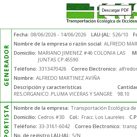
Descargar PDF
Fecha:
08/06/2026 - 14/06/2026
LAU-JAL:
526/10
F
Nombre de la empresa o razón social:
ALFREDO MAR
GENERADOR
Domicilio:
MARIANO JIMENEZ #46 COLONIA LAS
M
JUNTAS CP.45590
Teléfono:
3313470426
Correo Electronico:
alfredo
Nombre:
ALFREDO MARTINEZ AVIÑA
Descripción y características
Cantida
RES.ORGANICO .PLUMA VICERAS Y SANGRE
98.10
TRANSPORTISTA
Nombre de la empresa:
Transportación Ecológica de 
Domicilio:
Cedros #30
Col.:
Fracc. Los Laureles
C.P
Teléfono:
33-3161-6042
Correo Electronico:
trans
No. de registro LAU-JAL:
S/N