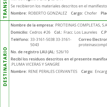
Se recibieron los materiales descritos en el manifiest
Nombre:
ROBERTO GONZALEZ
Cargo:
Chofer
Pla
Nombre de la empresa:
PROTEINAS COMPLETAS, S.A.
Domicilio:
Cedros #26
Col.:
Fracc. Los Laureles
C.P
Teléfono:
33-3161-5038 33-3161-
Correo Electron
5043
proteinascompl
DESTINATARIO
No. de registro LAU-JAL:
526/10
Recibí los residuos descritos en el presente manifis
.PLUMA VICERAS Y SANGRE
Nombre:
RENE PERALES CERVANTES
Cargo:
Encarg