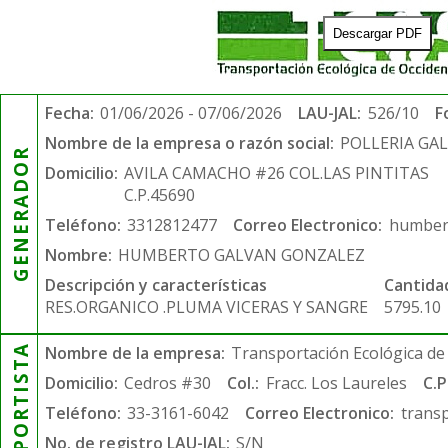
Descargar PDF
Fecha:
01/06/2026 - 07/06/2026
LAU-JAL:
526/10
F
Nombre de la empresa o razón social:
POLLERIA GA
GENERADOR
Domicilio:
AVILA CAMACHO #26 COL.LAS PINTITAS
C.P.45690
Teléfono:
3312812477
Correo Electronico:
humber
Nombre:
HUMBERTO GALVAN GONZALEZ
Descripción y características
Cantida
RES.ORGANICO .PLUMA VICERAS Y SANGRE
5795.10
TRANSPORTISTA
Nombre de la empresa:
Transportación Ecológica de 
Domicilio:
Cedros #30
Col.:
Fracc. Los Laureles
C.P
Teléfono:
33-3161-6042
Correo Electronico:
trans
No. de registro LAU-JAL:
S/N