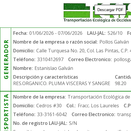
Descargar PDF
Fecha:
01/06/2026 - 07/06/2026
LAU-JAL:
526/10
F
Nombre de la empresa o razón social:
Pollos Galván
GENERADOR
Domicilio:
Calle Turquesa No. 20, Col. Las Pintas, C.P.
Teléfono:
3310412697
Correo Electronico:
pollos
Nombre:
Estanislao Galván
Descripción y características
Cantid
RES.ORGANICO. PLUMA VISCERAS Y SANGRE
98.20
TRANSPORTISTA
Nombre de la empresa:
Transportación Ecológica de 
Domicilio:
Cedros #30
Col.:
Fracc. Los Laureles
C.P
Teléfono:
33-3161-6042
Correo Electronico:
trans
No. de registro LAU-JAL:
S/N