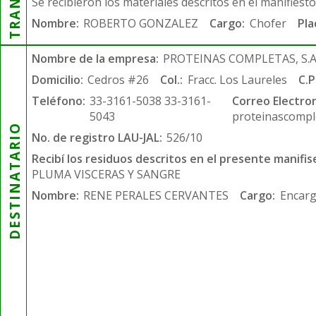
Se recibieron los materiales descritos en el manifiest
Nombre:
ROBERTO GONZALEZ
Cargo:
Chofer
Pla
Nombre de la empresa:
PROTEINAS COMPLETAS, S.A.
Domicilio:
Cedros #26
Col.:
Fracc. Los Laureles
C.P
Teléfono:
33-3161-5038 33-3161-
Correo Electron
5043
proteinascompl
DESTINATARIO
No. de registro LAU-JAL:
526/10
Recibí los residuos descritos en el presente manifis
PLUMA VISCERAS Y SANGRE
Nombre:
RENE PERALES CERVANTES
Cargo:
Encarg