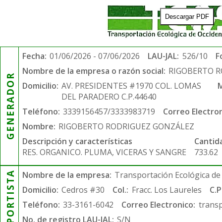
Descargar PDF
Fecha:
01/06/2026 - 07/06/2026
LAU-JAL:
526/10
F
Nombre de la empresa o razón social:
RIGOBERTO 
GENERADOR
Domicilio:
AV. PRESIDENTES #1970 COL. LOMAS
M
DEL PARADERO C.P.44640
Teléfono:
3339156457/3333983719
Correo Electron
Nombre:
RIGOBERTO RODRIGUEZ GONZÁLEZ
Descripción y características
Cantid
RES. ORGANICO. PLUMA, VICERAS Y SANGRE
733.62
TRANSPORTISTA
Nombre de la empresa:
Transportación Ecológica de 
Domicilio:
Cedros #30
Col.:
Fracc. Los Laureles
C.P
Teléfono:
33-3161-6042
Correo Electronico:
trans
No. de registro LAU-JAL:
S/N