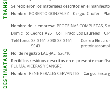
Se recibieron los materiales descritos en el manifiest
Nombre:
ROBERTO GONZALEZ
Cargo:
Chofer
Pla
Nombre de la empresa:
PROTEINAS COMPLETAS, S.A.
Domicilio:
Cedros #26
Col.:
Fracc. Los Laureles
C.P
Teléfono:
33-3161-5038 33-3161-
Correo Electron
5043
proteinascompl
DESTINATARIO
No. de registro LAU-JAL:
526/10
Recibí los residuos descritos en el presente manifis
PLUMA, VICERAS Y SANGRE
Nombre:
RENE PERALES CERVANTES
Cargo:
Encarg