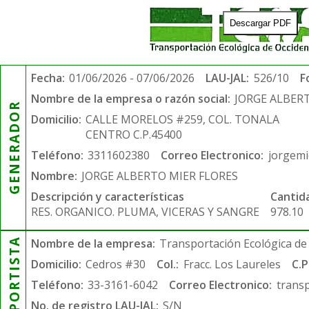
Descargar PDF
Fecha:
01/06/2026 - 07/06/2026
LAU-JAL:
526/10
F
Nombre de la empresa o razón social:
JORGE ALBER
GENERADOR
Domicilio:
CALLE MORELOS #259, COL. TONALA
CENTRO C.P.45400
Teléfono:
3311602380
Correo Electronico:
jorgem
Nombre:
JORGE ALBERTO MIER FLORES
Descripción y características
Cantid
RES. ORGANICO. PLUMA, VICERAS Y SANGRE
978.10
TRANSPORTISTA
Nombre de la empresa:
Transportación Ecológica de 
Domicilio:
Cedros #30
Col.:
Fracc. Los Laureles
C.P
Teléfono:
33-3161-6042
Correo Electronico:
trans
No. de registro LAU-JAL:
S/N