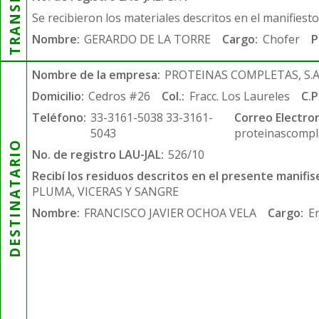
Se recibieron los materiales descritos en el manifiest
Nombre:
GERARDO DE LA TORRE
Cargo:
Chofer
P
Nombre de la empresa:
PROTEINAS COMPLETAS, S.A.
Domicilio:
Cedros #26
Col.:
Fracc. Los Laureles
C.P
Teléfono:
33-3161-5038 33-3161-
Correo Electron
5043
proteinascompl
DESTINATARIO
No. de registro LAU-JAL:
526/10
Recibí los residuos descritos en el presente manifis
PLUMA, VICERAS Y SANGRE
Nombre:
FRANCISCO JAVIER OCHOA VELA
Cargo:
E