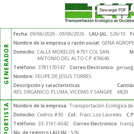
Descargar PDF
Fecha:
09/06/2026 - 09/06/2026
LAU-JAL:
526/10
F
Nombre de la empresa o razón social:
GENA AGROPE
GENERADOR
Domicilio:
CALLE MORELOS #701 COL SAN
M
ANTONIO DEL ALTO C.P 476640
Teléfono:
3781170147
Correo Electronico:
genaag
Nombre:
FELIPE DE JESUS TORRES
Descripción y características
Cantid
RES. ORGANICO. PLUMA, VICERAS Y SANGRE
6820
TRANSPORTISTA
Nombre de la empresa:
Transportación Ecológica de 
Domicilio:
Cedros #30
Col.:
Fracc. Los Laureles
C.P
Teléfono:
33-3161-6042
Correo Electronico:
trans
No. de registro LAU-JAL:
S/N