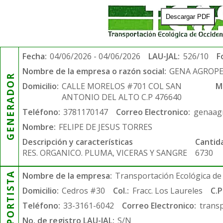
Descargar PDF
Fecha:
04/06/2026 - 04/06/2026
LAU-JAL:
526/10
F
Nombre de la empresa o razón social:
GENA AGROPE
GENERADOR
Domicilio:
CALLE MORELOS #701 COL SAN
M
ANTONIO DEL ALTO C.P 476640
Teléfono:
3781170147
Correo Electronico:
genaag
Nombre:
FELIPE DE JESUS TORRES
Descripción y características
Cantid
RES. ORGANICO. PLUMA, VICERAS Y SANGRE
6730
TRANSPORTISTA
Nombre de la empresa:
Transportación Ecológica de 
Domicilio:
Cedros #30
Col.:
Fracc. Los Laureles
C.P
Teléfono:
33-3161-6042
Correo Electronico:
trans
No. de registro LAU-JAL:
S/N