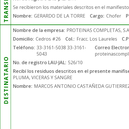
Se recibieron los materiales descritos en el manifiest
Nombre:
GERARDO DE LA TORRE
Cargo:
Chofer
P
Nombre de la empresa:
PROTEINAS COMPLETAS, S.A.
Domicilio:
Cedros #26
Col.:
Fracc. Los Laureles
C.P
Teléfono:
33-3161-5038 33-3161-
Correo Electron
5043
proteinascompl
DESTINATARIO
No. de registro LAU-JAL:
526/10
Recibí los residuos descritos en el presente manifis
PLUMA, VICERAS Y SANGRE
Nombre:
MARCOS ANTONIO CASTAÑEDA GUTIERRE