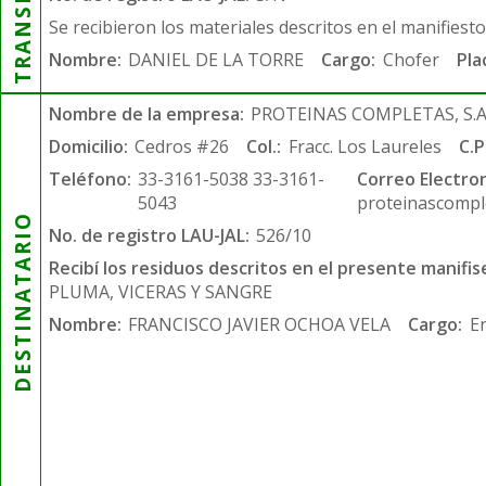
Se recibieron los materiales descritos en el manifiest
Nombre:
DANIEL DE LA TORRE
Cargo:
Chofer
Pla
Nombre de la empresa:
PROTEINAS COMPLETAS, S.A.
Domicilio:
Cedros #26
Col.:
Fracc. Los Laureles
C.P
Teléfono:
33-3161-5038 33-3161-
Correo Electron
5043
proteinascompl
DESTINATARIO
No. de registro LAU-JAL:
526/10
Recibí los residuos descritos en el presente manifis
PLUMA, VICERAS Y SANGRE
Nombre:
FRANCISCO JAVIER OCHOA VELA
Cargo:
E