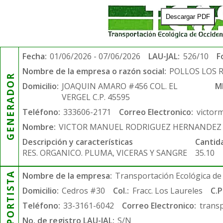
Descargar PDF
Fecha:
01/06/2026 - 07/06/2026
LAU-JAL:
526/10
F
Nombre de la empresa o razón social:
POLLOS LOS 
GENERADOR
Domicilio:
JOAQUIN AMARO #456 COL. EL
M
VERGEL C.P. 45595
Teléfono:
333606-2171
Correo Electronico:
victor
Nombre:
VICTOR MANUEL RODRIGUEZ HERNANDEZ
Descripción y características
Cantid
RES. ORGANICO. PLUMA, VICERAS Y SANGRE
35.10
TRANSPORTISTA
Nombre de la empresa:
Transportación Ecológica de 
Domicilio:
Cedros #30
Col.:
Fracc. Los Laureles
C.P
Teléfono:
33-3161-6042
Correo Electronico:
trans
No. de registro LAU-JAL:
S/N