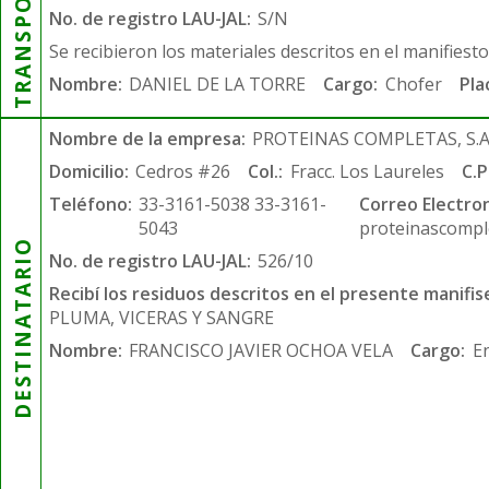
TRANSPORTISTA
No. de registro LAU-JAL:
S/N
Se recibieron los materiales descritos en el manifiest
Nombre:
DANIEL DE LA TORRE
Cargo:
Chofer
Pla
Nombre de la empresa:
PROTEINAS COMPLETAS, S.A.
Domicilio:
Cedros #26
Col.:
Fracc. Los Laureles
C.P
Teléfono:
33-3161-5038 33-3161-
Correo Electron
5043
proteinascompl
DESTINATARIO
No. de registro LAU-JAL:
526/10
Recibí los residuos descritos en el presente manifis
PLUMA, VICERAS Y SANGRE
Nombre:
FRANCISCO JAVIER OCHOA VELA
Cargo:
E