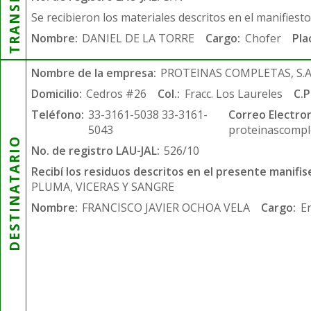
Se recibieron los materiales descritos en el manifiest
Nombre:
DANIEL DE LA TORRE
Cargo:
Chofer
Pla
Nombre de la empresa:
PROTEINAS COMPLETAS, S.A.
Domicilio:
Cedros #26
Col.:
Fracc. Los Laureles
C.P
Teléfono:
33-3161-5038 33-3161-
Correo Electron
5043
proteinascompl
DESTINATARIO
No. de registro LAU-JAL:
526/10
Recibí los residuos descritos en el presente manifis
PLUMA, VICERAS Y SANGRE
Nombre:
FRANCISCO JAVIER OCHOA VELA
Cargo:
E