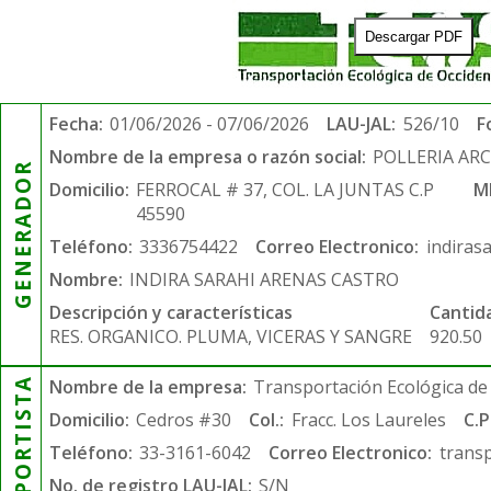
Descargar PDF
Fecha:
01/06/2026 - 07/06/2026
LAU-JAL:
526/10
F
Nombre de la empresa o razón social:
POLLERIA AR
GENERADOR
Domicilio:
FERROCAL # 37, COL. LA JUNTAS C.P
M
45590
Teléfono:
3336754422
Correo Electronico:
indiras
Nombre:
INDIRA SARAHI ARENAS CASTRO
Descripción y características
Cantid
RES. ORGANICO. PLUMA, VICERAS Y SANGRE
920.50
TRANSPORTISTA
Nombre de la empresa:
Transportación Ecológica de 
Domicilio:
Cedros #30
Col.:
Fracc. Los Laureles
C.P
Teléfono:
33-3161-6042
Correo Electronico:
trans
No. de registro LAU-JAL:
S/N