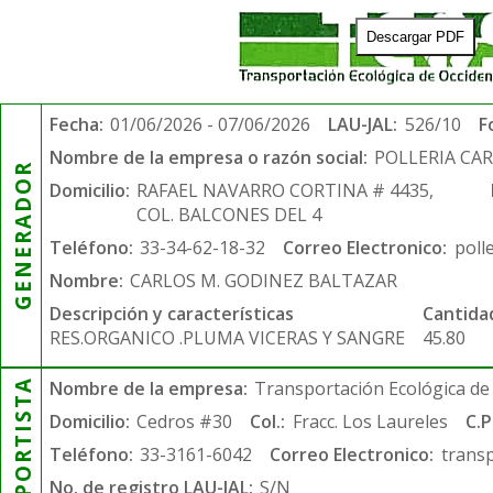
Descargar PDF
Fecha:
01/06/2026 - 07/06/2026
LAU-JAL:
526/10
F
Nombre de la empresa o razón social:
POLLERIA CA
GENERADOR
Domicilio:
RAFAEL NAVARRO CORTINA # 4435,
COL. BALCONES DEL 4
Teléfono:
33-34-62-18-32
Correo Electronico:
poll
Nombre:
CARLOS M. GODINEZ BALTAZAR
Descripción y características
Cantida
RES.ORGANICO .PLUMA VICERAS Y SANGRE
45.80
TRANSPORTISTA
Nombre de la empresa:
Transportación Ecológica de 
Domicilio:
Cedros #30
Col.:
Fracc. Los Laureles
C.P
Teléfono:
33-3161-6042
Correo Electronico:
trans
No. de registro LAU-JAL:
S/N