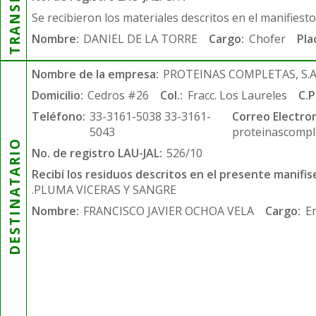
Se recibieron los materiales descritos en el manifiest
Nombre:
DANIEL DE LA TORRE
Cargo:
Chofer
Pla
Nombre de la empresa:
PROTEINAS COMPLETAS, S.A.
Domicilio:
Cedros #26
Col.:
Fracc. Los Laureles
C.P
Teléfono:
33-3161-5038 33-3161-
Correo Electron
5043
proteinascompl
DESTINATARIO
No. de registro LAU-JAL:
526/10
Recibí los residuos descritos en el presente manifis
.PLUMA VICERAS Y SANGRE
Nombre:
FRANCISCO JAVIER OCHOA VELA
Cargo:
E