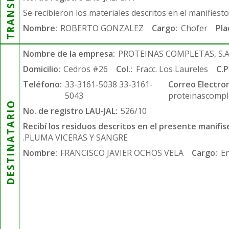
Se recibieron los materiales descritos en el manifiest
Nombre:
ROBERTO GONZALEZ
Cargo:
Chofer
Pla
Nombre de la empresa:
PROTEINAS COMPLETAS, S.A.
Domicilio:
Cedros #26
Col.:
Fracc. Los Laureles
C.P
Teléfono:
33-3161-5038 33-3161-
Correo Electron
5043
proteinascompl
DESTINATARIO
No. de registro LAU-JAL:
526/10
Recibí los residuos descritos en el presente manifis
.PLUMA VICERAS Y SANGRE
Nombre:
FRANCISCO JAVIER OCHOS VELA
Cargo:
En