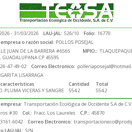
2026 - 31/03/2026
LAU-JAL:
526/10
Folio:
16770
empresa o razón social:
POLLOS POSEJAL
LE JUAN DE LA BARRERA #6565
MPIO.:
TLAQUEPAQU
L GUADALUPANA CP 45595
-26-47-49-02
Correo Electronico:
polleriaposejal@hotmail
GARITA LISARRAGA
 características
Cantidad
Total
O .PLUMA VICERAS Y SANGRE
554.2
554.2
 empresa:
Transportación Ecológica de Occidente S.A de C.V
ros #30
Col.:
Fracc. Los Laureles
C.P.:
45870
-3161-6042
Correo Electronico:
transportacioneco@prodig
ro LAU-JAL:
S/N