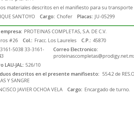
los materiales descritos en el manifiesto para su transporte
IQUE SANTOYO
Cargo:
Chofer
Placas:
JU-05299
 empresa:
PROTEINAS COMPLETAS, S.A. DE C.V.
ros #26
Col.:
Fracc. Los Laureles
C.P.:
45870
-3161-5038 33-3161-
Correo Electronico:
43
proteinascompletas@prodigy.net.m
ro LAU-JAL:
526/10
siduos descritos en el presente manifisesto:
554.2 de RES
RAS Y SANGRE
NCISCO JAVIER OCHOA VELA
Cargo:
Encargado de turno.