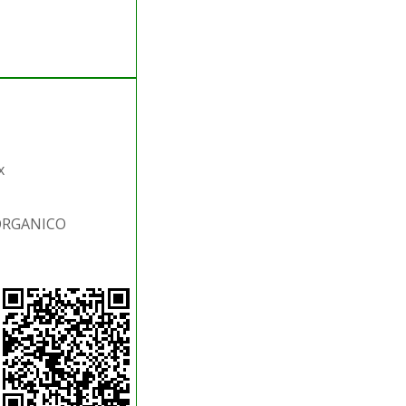
x
.ORGANICO