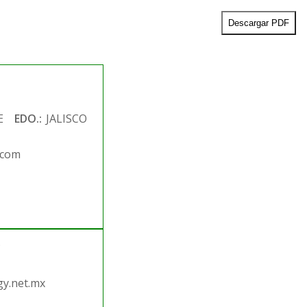
Descargar PDF
E
EDO.:
JALISCO
.com
.
y.net.mx