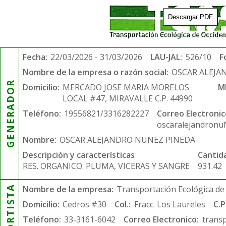
Descargar PDF
Fecha:
22/03/2026 - 31/03/2026
LAU-JAL:
526/10
F
Nombre de la empresa o razón social:
OSCAR ALEJA
GENERADOR
Domicilio:
MERCADO JOSE MARIA MORELOS
M
LOCAL #47, MIRAVALLE C.P. 44990
Teléfono:
19556821/3316282227
Correo Electronic
oscaralejandron
Nombre:
OSCAR ALEJANDRO NUNEZ PINEDA
Descripción y características
Cantid
RES. ORGANICO. PLUMA, VICERAS Y SANGRE
931.42
Nombre de la empresa:
Transportación Ecológica de 
Domicilio:
Cedros #30
Col.:
Fracc. Los Laureles
C.P
Teléfono:
33-3161-6042
Correo Electronico:
trans