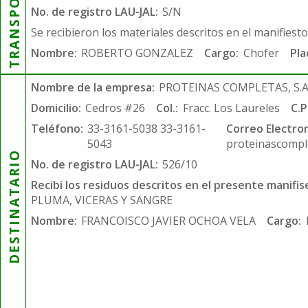
TRANSPORTISTA
No. de registro LAU-JAL:
S/N
Se recibieron los materiales descritos en el manifiest
Nombre:
ROBERTO GONZALEZ
Cargo:
Chofer
Pla
Nombre de la empresa:
PROTEINAS COMPLETAS, S.A.
Domicilio:
Cedros #26
Col.:
Fracc. Los Laureles
C.P
Teléfono:
33-3161-5038 33-3161-
Correo Electron
5043
proteinascompl
DESTINATARIO
No. de registro LAU-JAL:
526/10
Recibí los residuos descritos en el presente manifis
PLUMA, VICERAS Y SANGRE
Nombre:
FRANCOISCO JAVIER OCHOA VELA
Cargo: