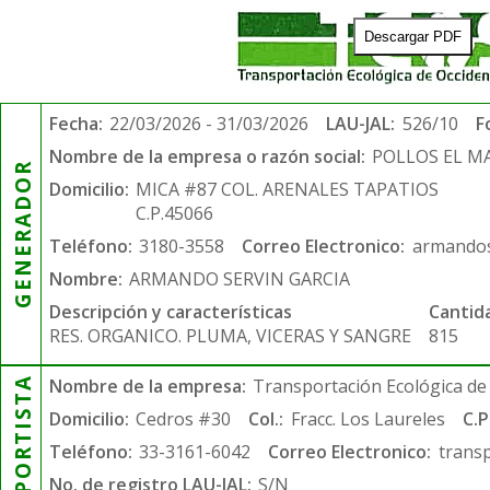
Descargar PDF
Fecha:
22/03/2026 - 31/03/2026
LAU-JAL:
526/10
F
Nombre de la empresa o razón social:
POLLOS EL 
GENERADOR
Domicilio:
MICA #87 COL. ARENALES TAPATIOS
C.P.45066
Teléfono:
3180-3558
Correo Electronico:
armandos
Nombre:
ARMANDO SERVIN GARCIA
Descripción y características
Cantid
RES. ORGANICO. PLUMA, VICERAS Y SANGRE
815
TRANSPORTISTA
Nombre de la empresa:
Transportación Ecológica de 
Domicilio:
Cedros #30
Col.:
Fracc. Los Laureles
C.P
Teléfono:
33-3161-6042
Correo Electronico:
trans
No. de registro LAU-JAL:
S/N