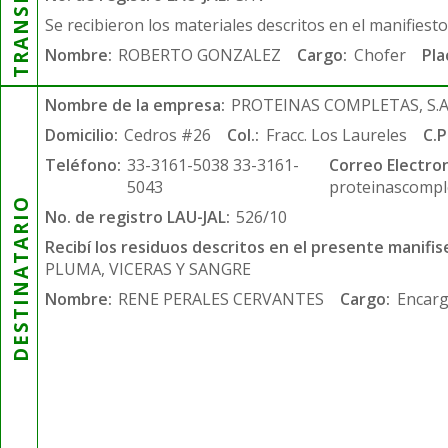
Se recibieron los materiales descritos en el manifiest
Nombre:
ROBERTO GONZALEZ
Cargo:
Chofer
Pla
Nombre de la empresa:
PROTEINAS COMPLETAS, S.A.
Domicilio:
Cedros #26
Col.:
Fracc. Los Laureles
C.P
Teléfono:
33-3161-5038 33-3161-
Correo Electron
5043
proteinascompl
DESTINATARIO
No. de registro LAU-JAL:
526/10
Recibí los residuos descritos en el presente manifis
PLUMA, VICERAS Y SANGRE
Nombre:
RENE PERALES CERVANTES
Cargo:
Encarg