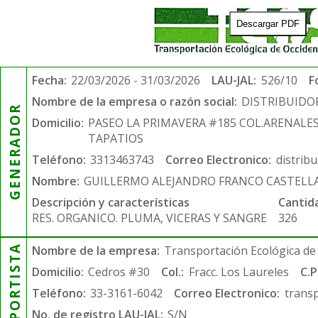
Descargar PDF
Fecha:
22/03/2026 - 31/03/2026
LAU-JAL:
526/10
F
Nombre de la empresa o razón social:
DISTRIBUIDO
GENERADOR
Domicilio:
PASEO LA PRIMAVERA #185 COL.ARENALE
TAPATIOS
Teléfono:
3313463743
Correo Electronico:
distrib
Nombre:
GUILLERMO ALEJANDRO FRANCO CASTELL
Descripción y características
Cantid
RES. ORGANICO. PLUMA, VICERAS Y SANGRE
326
TRANSPORTISTA
Nombre de la empresa:
Transportación Ecológica de 
Domicilio:
Cedros #30
Col.:
Fracc. Los Laureles
C.P
Teléfono:
33-3161-6042
Correo Electronico:
trans
No. de registro LAU-JAL:
S/N