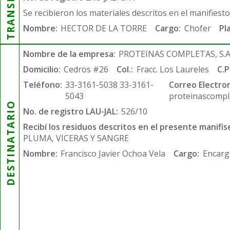
Se recibieron los materiales descritos en el manifiest
Nombre:
HECTOR DE LA TORRE
Cargo:
Chofer
Pl
Nombre de la empresa:
PROTEINAS COMPLETAS, S.A.
Domicilio:
Cedros #26
Col.:
Fracc. Los Laureles
C.P
Teléfono:
33-3161-5038 33-3161-
Correo Electron
5043
proteinascompl
DESTINATARIO
No. de registro LAU-JAL:
526/10
Recibí los residuos descritos en el presente manifis
PLUMA, VICERAS Y SANGRE
Nombre:
Francisco Javier Ochoa Vela
Cargo:
Encarg