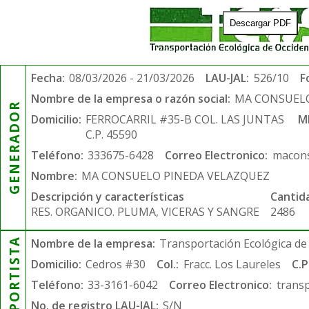
Descargar PDF
Fecha:
08/03/2026 - 21/03/2026
LAU-JAL:
526/10
F
Nombre de la empresa o razón social:
MA CONSUELO
GENERADOR
Domicilio:
FERROCARRIL #35-B COL. LAS JUNTAS
M
C.P. 45590
Teléfono:
333675-6428
Correo Electronico:
macons
Nombre:
MA CONSUELO PINEDA VELAZQUEZ
Descripción y características
Cantid
RES. ORGANICO. PLUMA, VICERAS Y SANGRE
2486
TRANSPORTISTA
Nombre de la empresa:
Transportación Ecológica de 
Domicilio:
Cedros #30
Col.:
Fracc. Los Laureles
C.P
Teléfono:
33-3161-6042
Correo Electronico:
trans
No. de registro LAU-JAL:
S/N