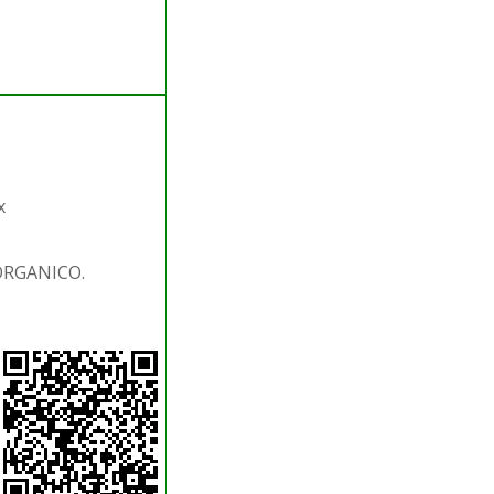
x
 ORGANICO.