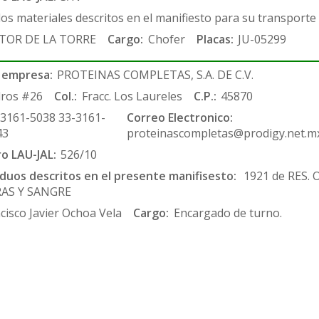
los materiales descritos en el manifiesto para su transporte
TOR DE LA TORRE
Cargo:
Chofer
Placas:
JU-05299
 empresa:
PROTEINAS COMPLETAS, S.A. DE C.V.
ros #26
Col.:
Fracc. Los Laureles
C.P.:
45870
-3161-5038 33-3161-
Correo Electronico:
43
proteinascompletas@prodigy.net.m
ro LAU-JAL:
526/10
siduos descritos en el presente manifisesto:
1921 de RES.
RAS Y SANGRE
cisco Javier Ochoa Vela
Cargo:
Encargado de turno.