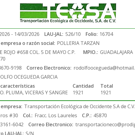
2026 - 14/03/2026
LAU-JAL:
526/10
Folio:
16704
empresa o razón social:
POLLERIA TARZAN
E ROJO #658 COL. 5 DE MAYO C.P.
MPIO.:
GUADALAJARA
970
3670-9198
Correo Electronico:
rodolfoocegueda@hotmail
OLFO OCEGUEDA GARCIA
 características
Cantidad
Total
O. PLUMA, VICERAS Y SANGRE
1921
1921
 empresa:
Transportación Ecológica de Occidente S.A de C.V
ros #30
Col.:
Fracc. Los Laureles
C.P.:
45870
-3161-6042
Correo Electronico:
transportacioneco@prodig
ro LAU-JAL:
S/N