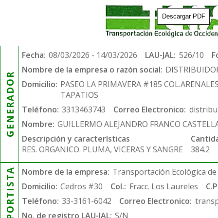
Descargar PDF
Fecha:
08/03/2026 - 14/03/2026
LAU-JAL:
526/10
F
Nombre de la empresa o razón social:
DISTRIBUIDO
GENERADOR
Domicilio:
PASEO LA PRIMAVERA #185 COL.ARENALE
TAPATIOS
Teléfono:
3313463743
Correo Electronico:
distrib
Nombre:
GUILLERMO ALEJANDRO FRANCO CASTELL
Descripción y características
Cantid
RES. ORGANICO. PLUMA, VICERAS Y SANGRE
384.2
TRANSPORTISTA
Nombre de la empresa:
Transportación Ecológica de 
Domicilio:
Cedros #30
Col.:
Fracc. Los Laureles
C.P
Teléfono:
33-3161-6042
Correo Electronico:
trans
No. de registro LAU-JAL:
S/N