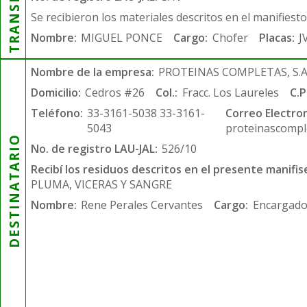
Se recibieron los materiales descritos en el manifiest
Nombre:
MIGUEL PONCE
Cargo:
Chofer
Placas:
J
Nombre de la empresa:
PROTEINAS COMPLETAS, S.A.
Domicilio:
Cedros #26
Col.:
Fracc. Los Laureles
C.P
Teléfono:
33-3161-5038 33-3161-
Correo Electron
5043
proteinascompl
DESTINATARIO
No. de registro LAU-JAL:
526/10
Recibí los residuos descritos en el presente manifis
PLUMA, VICERAS Y SANGRE
Nombre:
Rene Perales Cervantes
Cargo:
Encargado