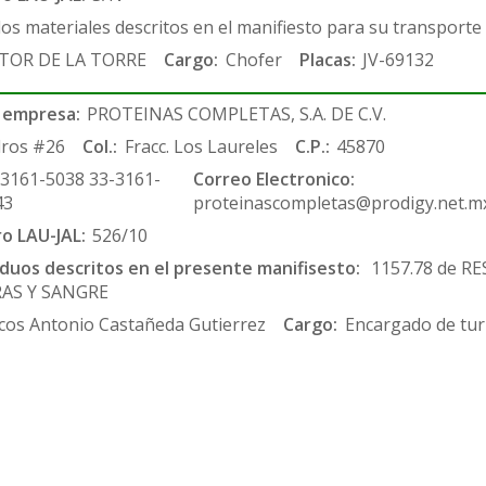
los materiales descritos en el manifiesto para su transporte
TOR DE LA TORRE
Cargo:
Chofer
Placas:
JV-69132
 empresa:
PROTEINAS COMPLETAS, S.A. DE C.V.
ros #26
Col.:
Fracc. Los Laureles
C.P.:
45870
-3161-5038 33-3161-
Correo Electronico:
43
proteinascompletas@prodigy.net.m
ro LAU-JAL:
526/10
siduos descritos en el presente manifisesto:
1157.78 de RE
RAS Y SANGRE
cos Antonio Castañeda Gutierrez
Cargo:
Encargado de tur