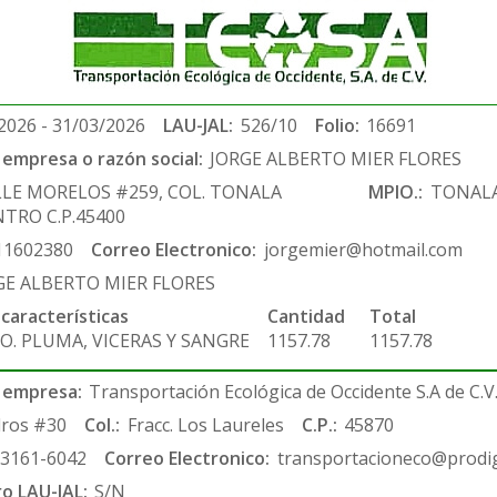
2026 - 31/03/2026
LAU-JAL:
526/10
Folio:
16691
empresa o razón social:
JORGE ALBERTO MIER FLORES
LLE MORELOS #259, COL. TONALA
MPIO.:
TONAL
TRO C.P.45400
11602380
Correo Electronico:
jorgemier@hotmail.com
GE ALBERTO MIER FLORES
 características
Cantidad
Total
O. PLUMA, VICERAS Y SANGRE
1157.78
1157.78
 empresa:
Transportación Ecológica de Occidente S.A de C.V
ros #30
Col.:
Fracc. Los Laureles
C.P.:
45870
-3161-6042
Correo Electronico:
transportacioneco@prodig
ro LAU-JAL:
S/N