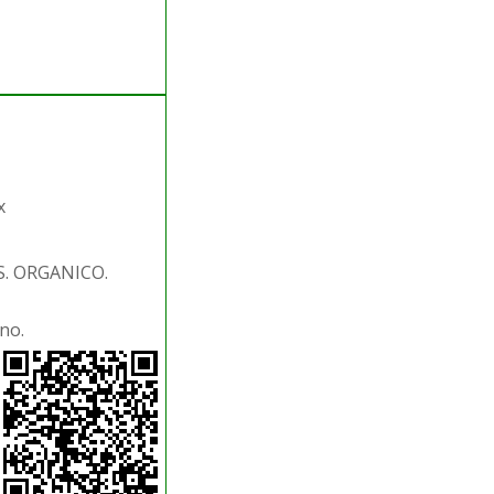
x
S. ORGANICO.
no.