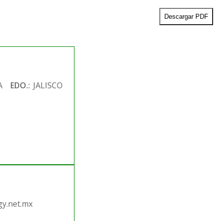
Descargar PDF
A
EDO.:
JALISCO
.
y.net.mx