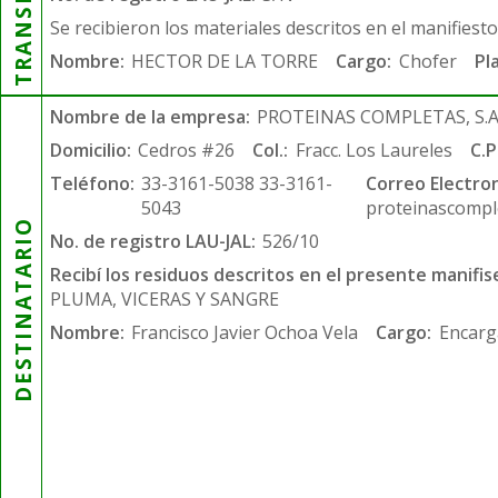
Se recibieron los materiales descritos en el manifiest
Nombre:
HECTOR DE LA TORRE
Cargo:
Chofer
Pl
Nombre de la empresa:
PROTEINAS COMPLETAS, S.A.
Domicilio:
Cedros #26
Col.:
Fracc. Los Laureles
C.P
Teléfono:
33-3161-5038 33-3161-
Correo Electron
5043
proteinascompl
DESTINATARIO
No. de registro LAU-JAL:
526/10
Recibí los residuos descritos en el presente manifis
PLUMA, VICERAS Y SANGRE
Nombre:
Francisco Javier Ochoa Vela
Cargo:
Encarg