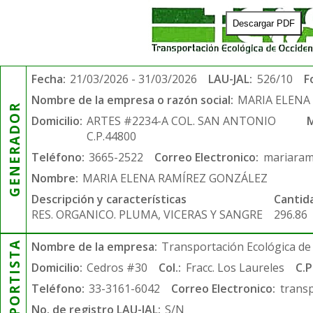
Descargar PDF
Fecha:
21/03/2026 - 31/03/2026
LAU-JAL:
526/10
F
Nombre de la empresa o razón social:
MARIA ELENA
GENERADOR
Domicilio:
ARTES #2234-A COL. SAN ANTONIO
M
C.P.44800
Teléfono:
3665-2522
Correo Electronico:
mariaram
Nombre:
MARIA ELENA RAMÍREZ GONZÁLEZ
Descripción y características
Cantid
RES. ORGANICO. PLUMA, VICERAS Y SANGRE
296.86
TRANSPORTISTA
Nombre de la empresa:
Transportación Ecológica de 
Domicilio:
Cedros #30
Col.:
Fracc. Los Laureles
C.P
Teléfono:
33-3161-6042
Correo Electronico:
trans
No. de registro LAU-JAL:
S/N