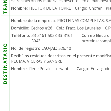
Se recibieron los materiales descritos en el manifiest
Nombre:
HECTOR DE LA TORRE
Cargo:
Chofer
Pl
Nombre de la empresa:
PROTEINAS COMPLETAS, S.A.
Domicilio:
Cedros #26
Col.:
Fracc. Los Laureles
C.P
Teléfono:
33-3161-5038 33-3161-
Correo Electron
5043
proteinascompl
DESTINATARIO
No. de registro LAU-JAL:
526/10
Recibí los residuos descritos en el presente manifis
PLUMA, VICERAS Y SANGRE
Nombre:
Rene Perales cervantes
Cargo:
Encargado 