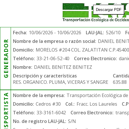
Descargar PDF
Fecha:
10/06/2026 - 10/06/2026
LAU-JAL:
526/10
F
Nombre de la empresa o razón social:
DANIEL BENI
GENERADOR
Domicilio:
MORELOS #204 COL. ZALATITAN C.P.4540
Teléfono:
33-21-06-52-40
Correo Electronico:
dani
Nombre:
DANIEL BENITEZ BENITEZ
Descripción y características
Cantid
RES. ORGANICO. PLUMA, VICERAS Y SANGRE
635.88
TRANSPORTISTA
Nombre de la empresa:
Transportación Ecológica de 
Domicilio:
Cedros #30
Col.:
Fracc. Los Laureles
C.P
Teléfono:
33-3161-6042
Correo Electronico:
trans
No. de registro LAU-JAL:
S/N