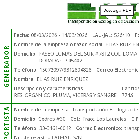
Descargar PDF
Fecha:
08/03/2026 - 14/03/2026
LAU-JAL:
526/10
F
Nombre de la empresa o razón social:
ELIAS RUIZ E
GENERADOR
Domicilio:
PASEO LOMAS DEL SUR #7812 COL. LOMA
DORADA C.P.45402
Teléfono:
15072097/3312804828
Correo Electronic
Nombre:
ELIAS RUIZ ENRIQUEZ
Descripción y características
Cantid
RES. ORGANICO. PLUMA, VICERAS Y SANGRE
774.9
TRANSPORTISTA
Nombre de la empresa:
Transportación Ecológica de 
Domicilio:
Cedros #30
Col.:
Fracc. Los Laureles
C.P
Teléfono:
33-3161-6042
Correo Electronico:
trans
No. de registro LAU-JAL:
S/N