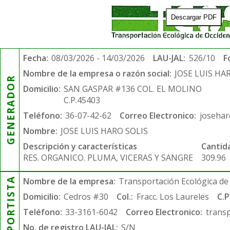
Descargar PDF
Fecha:
08/03/2026 - 14/03/2026
LAU-JAL:
526/10
F
Nombre de la empresa o razón social:
JOSE LUIS HA
GENERADOR
Domicilio:
SAN GASPAR #136 COL. EL MOLINO
C.P.45403
Teléfono:
36-07-42-62
Correo Electronico:
joseha
Nombre:
JOSE LUIS HARO SOLIS
Descripción y características
Cantid
RES. ORGANICO. PLUMA, VICERAS Y SANGRE
309.96
TRANSPORTISTA
Nombre de la empresa:
Transportación Ecológica de 
Domicilio:
Cedros #30
Col.:
Fracc. Los Laureles
C.P
Teléfono:
33-3161-6042
Correo Electronico:
trans
No. de registro LAU-JAL:
S/N