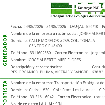
Descargar PDF
Fecha:
24/05/2026 - 31/05/2026
LAU-JAL:
526/10
F
Nombre de la empresa o razón social:
JORGE ALBER
GENERADOR
Domicilio:
CALLE MORELOS #259, COL. TONALA
CENTRO C.P.45400
Teléfono:
3311602380
Correo Electronico:
jorgem
Nombre:
JORGE ALBERTO MIER FLORES
Descripción y características
Cantid
RES. ORGANICO. PLUMA, VICERAS Y SANGRE
638.82
TRANSPORTISTA
Nombre de la empresa:
Transportación Ecológica de 
Domicilio:
Cedros #30
Col.:
Fracc. Los Laureles
C.P
Teléfono:
33-3161-6042
Correo Electronico:
trans
No. de registro LAU-JAL:
S/N