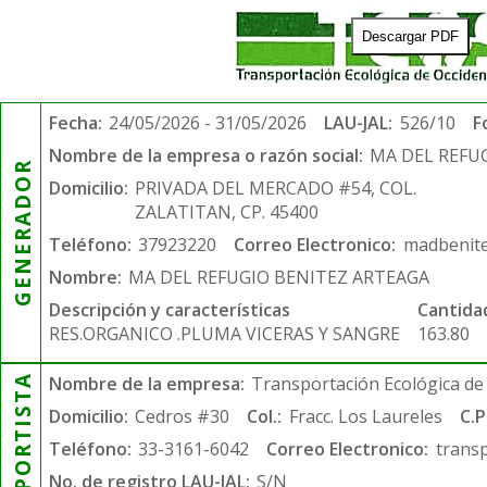
Descargar PDF
Fecha:
24/05/2026 - 31/05/2026
LAU-JAL:
526/10
F
Nombre de la empresa o razón social:
MA DEL REFU
GENERADOR
Domicilio:
PRIVADA DEL MERCADO #54, COL.
ZALATITAN, CP. 45400
Teléfono:
37923220
Correo Electronico:
madbenit
Nombre:
MA DEL REFUGIO BENITEZ ARTEAGA
Descripción y características
Cantida
RES.ORGANICO .PLUMA VICERAS Y SANGRE
163.80
TRANSPORTISTA
Nombre de la empresa:
Transportación Ecológica de 
Domicilio:
Cedros #30
Col.:
Fracc. Los Laureles
C.P
Teléfono:
33-3161-6042
Correo Electronico:
trans
No. de registro LAU-JAL:
S/N