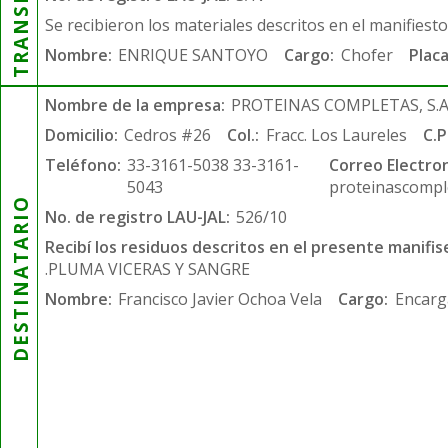
Se recibieron los materiales descritos en el manifiest
Nombre:
ENRIQUE SANTOYO
Cargo:
Chofer
Placa
Nombre de la empresa:
PROTEINAS COMPLETAS, S.A.
Domicilio:
Cedros #26
Col.:
Fracc. Los Laureles
C.P
Teléfono:
33-3161-5038 33-3161-
Correo Electron
5043
proteinascompl
DESTINATARIO
No. de registro LAU-JAL:
526/10
Recibí los residuos descritos en el presente manifis
.PLUMA VICERAS Y SANGRE
Nombre:
Francisco Javier Ochoa Vela
Cargo:
Encarg