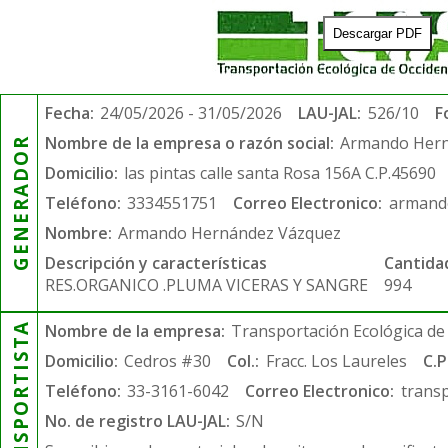
Descargar PDF
Fecha:
24/05/2026 - 31/05/2026
LAU-JAL:
526/10
F
Nombre de la empresa o razón social:
Armando Hern
GENERADOR
Domicilio:
las pintas calle santa Rosa 156A C.P.45690
Teléfono:
3334551751
Correo Electronico:
armand
Nombre:
Armando Hernández Vázquez
Descripción y características
Cantida
RES.ORGANICO .PLUMA VICERAS Y SANGRE
994
TRANSPORTISTA
Nombre de la empresa:
Transportación Ecológica de 
Domicilio:
Cedros #30
Col.:
Fracc. Los Laureles
C.P
Teléfono:
33-3161-6042
Correo Electronico:
trans
No. de registro LAU-JAL:
S/N