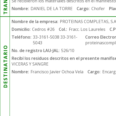
Se recibieron los materiales descritos en el manifiest
Nombre:
DANIEL DE LA TORRE
Cargo:
Chofer
Pla
Nombre de la empresa:
PROTEINAS COMPLETAS, S.A.
Domicilio:
Cedros #26
Col.:
Fracc. Los Laureles
C.P
Teléfono:
33-3161-5038 33-3161-
Correo Electron
5043
proteinascompl
DESTINATARIO
No. de registro LAU-JAL:
526/10
Recibí los residuos descritos en el presente manifis
VICERAS Y SANGRE
Nombre:
Francisco Javier Ochoa Vela
Cargo:
Encarg