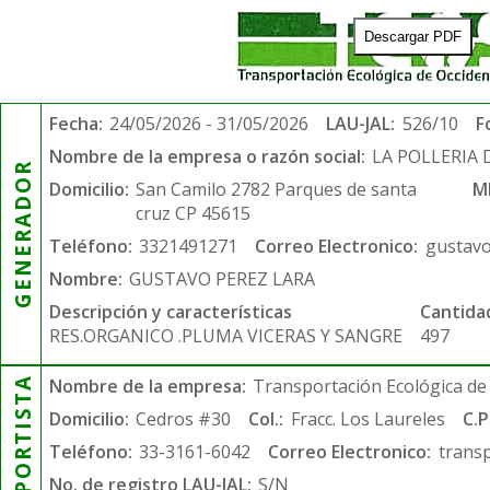
Descargar PDF
Fecha:
24/05/2026 - 31/05/2026
LAU-JAL:
526/10
F
Nombre de la empresa o razón social:
LA POLLERIA 
GENERADOR
Domicilio:
San Camilo 2782 Parques de santa
M
cruz CP 45615
Teléfono:
3321491271
Correo Electronico:
gustav
Nombre:
GUSTAVO PEREZ LARA
Descripción y características
Cantida
RES.ORGANICO .PLUMA VICERAS Y SANGRE
497
TRANSPORTISTA
Nombre de la empresa:
Transportación Ecológica de 
Domicilio:
Cedros #30
Col.:
Fracc. Los Laureles
C.P
Teléfono:
33-3161-6042
Correo Electronico:
trans
No. de registro LAU-JAL:
S/N