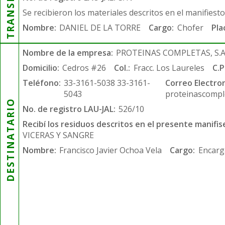
Se recibieron los materiales descritos en el manifiest
Nombre:
DANIEL DE LA TORRE
Cargo:
Chofer
Pla
Nombre de la empresa:
PROTEINAS COMPLETAS, S.A.
Domicilio:
Cedros #26
Col.:
Fracc. Los Laureles
C.P
Teléfono:
33-3161-5038 33-3161-
Correo Electron
5043
proteinascompl
DESTINATARIO
No. de registro LAU-JAL:
526/10
Recibí los residuos descritos en el presente manifis
VICERAS Y SANGRE
Nombre:
Francisco Javier Ochoa Vela
Cargo:
Encarg