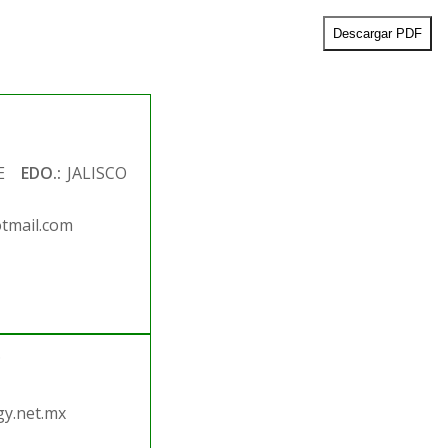
Descargar PDF
E
EDO.:
JALISCO
tmail.com
.
y.net.mx