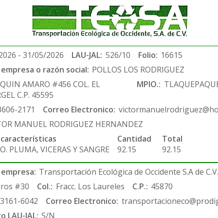
2026 - 31/05/2026
LAU-JAL:
526/10
Folio:
16615
empresa o razón social:
POLLOS LOS RODRIGUEZ
AQUIN AMARO #456 COL. EL
MPIO.:
TLAQUEPAQU
GEL C.P. 45595
3606-2171
Correo Electronico:
victormanuelrodriguez@ho
TOR MANUEL RODRIGUEZ HERNANDEZ
 características
Cantidad
Total
O. PLUMA, VICERAS Y SANGRE
92.15
92.15
 empresa:
Transportación Ecológica de Occidente S.A de C.V
ros #30
Col.:
Fracc. Los Laureles
C.P.:
45870
-3161-6042
Correo Electronico:
transportacioneco@prodig
ro LAU-JAL:
S/N