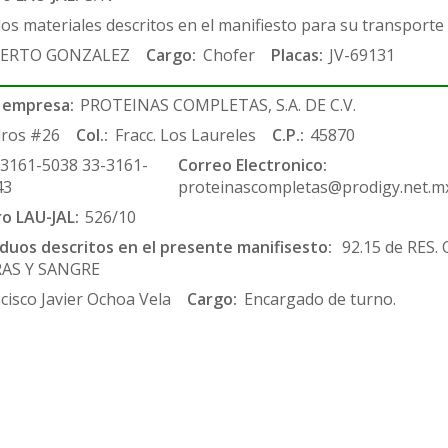
los materiales descritos en el manifiesto para su transporte
ERTO GONZALEZ
Cargo:
Chofer
Placas:
JV-69131
 empresa:
PROTEINAS COMPLETAS, S.A. DE C.V.
ros #26
Col.:
Fracc. Los Laureles
C.P.:
45870
-3161-5038 33-3161-
Correo Electronico:
43
proteinascompletas@prodigy.net.m
ro LAU-JAL:
526/10
siduos descritos en el presente manifisesto:
92.15 de RES.
RAS Y SANGRE
cisco Javier Ochoa Vela
Cargo:
Encargado de turno.