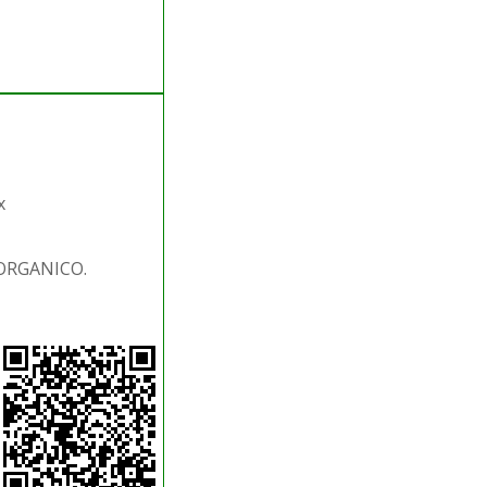
x
 ORGANICO.