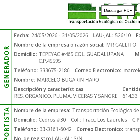
Descargar PDF
Fecha:
24/05/2026 - 31/05/2026
LAU-JAL:
526/10
F
Nombre de la empresa o razón social:
MR GALLITO
GENERADOR
Domicilio:
TEPEYAC #465 COL. GUADALUPANA
M
C.P.45595
Teléfono:
333675-2186
Correo Electronico:
marcel
Nombre:
MARCELO BUGARIN HARO
Descripción y características
Cantid
RES. ORGANICO. PLUMA, VICERAS Y SANGRE
614.33
TRANSPORTISTA
Nombre de la empresa:
Transportación Ecológica de 
Domicilio:
Cedros #30
Col.:
Fracc. Los Laureles
C.P
Teléfono:
33-3161-6042
Correo Electronico:
trans
No. de registro LAU-JAL:
S/N