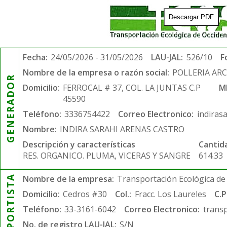
Descargar PDF
Fecha:
24/05/2026 - 31/05/2026
LAU-JAL:
526/10
F
Nombre de la empresa o razón social:
POLLERIA AR
GENERADOR
Domicilio:
FERROCAL # 37, COL. LA JUNTAS C.P
M
45590
Teléfono:
3336754422
Correo Electronico:
indiras
Nombre:
INDIRA SARAHI ARENAS CASTRO
Descripción y características
Cantid
RES. ORGANICO. PLUMA, VICERAS Y SANGRE
614.33
TRANSPORTISTA
Nombre de la empresa:
Transportación Ecológica de 
Domicilio:
Cedros #30
Col.:
Fracc. Los Laureles
C.P
Teléfono:
33-3161-6042
Correo Electronico:
trans
No. de registro LAU-JAL:
S/N