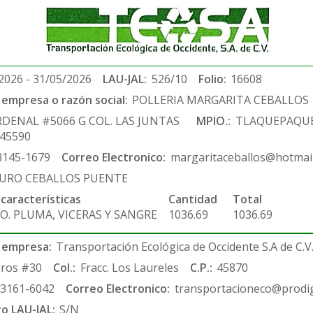
2026 - 31/05/2026
LAU-JAL:
526/10
Folio:
16608
empresa o razón social:
POLLERIA MARGARITA CEBALLOS
RDENAL #5066 G COL. LAS JUNTAS
MPIO.:
TLAQUEPAQU
.45590
3145-1679
Correo Electronico:
margaritaceballos@hotmai
URO CEBALLOS PUENTE
 características
Cantidad
Total
O. PLUMA, VICERAS Y SANGRE
1036.69
1036.69
 empresa:
Transportación Ecológica de Occidente S.A de C.V
ros #30
Col.:
Fracc. Los Laureles
C.P.:
45870
-3161-6042
Correo Electronico:
transportacioneco@prodig
ro LAU-JAL:
S/N