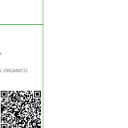
x
S. ORGANICO.